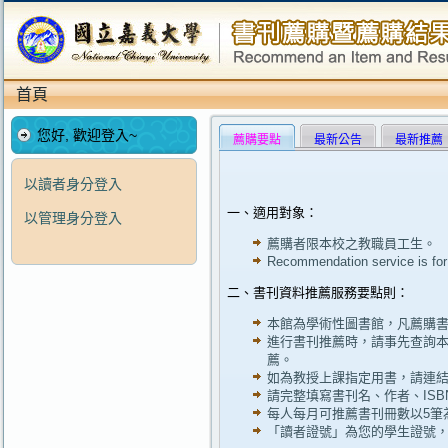
首頁
您好, 歡迎登入~
薦購要點
最新公告
最新推薦
以讀者身分登入
一、適用對象：
以管理身分登入
薦購者限本校之教職員工生。
Recommendation service is for 
二、書刊資料推薦服務要點則：
本館為學術性圖書館，凡薦購
進行書刊推薦時，請事先查詢
薦。
如為教授上課指定用書，請連
請完整填寫書刊名、作者、ISBN
每人每月可推薦書刊冊數以5筆
「讀者證號」為您的學生證號，字首